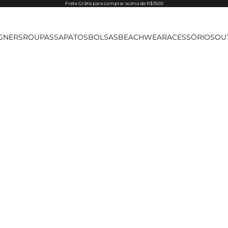
Frete Grátis para comprar acima de R$1500
GNERS
ROUPAS
SAPATOS
BOLSAS
BEACHWEAR
ACESSÓRIOS
OU