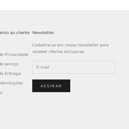
nto ao cliente
Newsletter
Cadastre-se em nossa newsletter para
receber ofertas exclusivas.
 de Privacidade
e serviço
 de Entrega
 devoluções
ASSINAR
ós