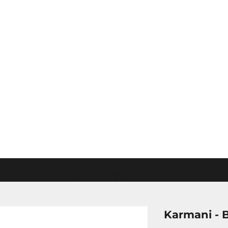
Seu carrinho está vazio
Karmani - 