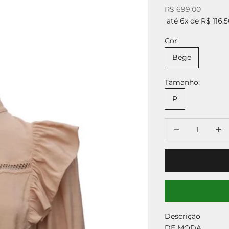
Preço promocion
R$ 699,00
até 6x de R$ 116,
Cor:
Bege
Tamanho:
P
Diminuir quantid
Aumen
Descrição
DE MODA