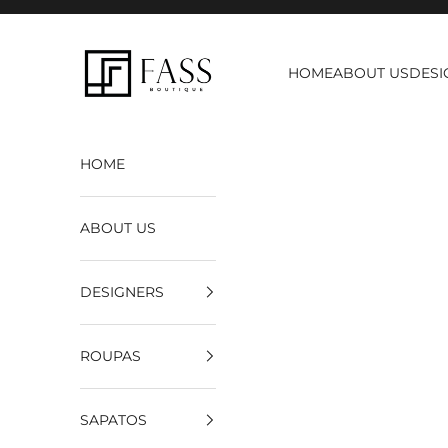
Pular para o conteúdo
Fass Boutique
HOME
ABOUT US
DESI
HOME
ABOUT US
DESIGNERS
ROUPAS
SAPATOS