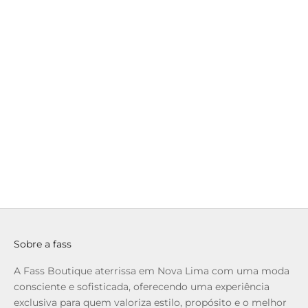
36300081.023
Access - Calça Elástico na Cintura
Pre
Preço promocional
Preço normal
Preço
R$ 279,90
R$ 949,00
R$ 99
até 6x de R$ 46,65 sem juros
até 6x de R$ 16
Sobre a fass
A Fass Boutique aterrissa em Nova Lima com uma moda
consciente e sofisticada, oferecendo uma experiência
exclusiva para quem valoriza estilo, propósito e o melhor