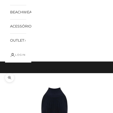
BEACHWEAR
ACESSÓRIOS
OUTLET
LOGIN
Carrinho
Seu carrinho está vazio
Zoom na imagem