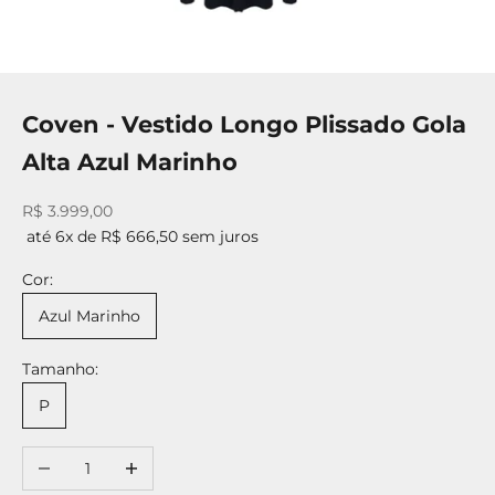
Coven - Vestido Longo Plissado Gola
Alta Azul Marinho
Preço promocional
R$ 3.999,00
até 6x de R$ 666,50 sem juros
Cor:
Azul Marinho
Tamanho:
P
Diminuir quantidade
Aumentar quantidade