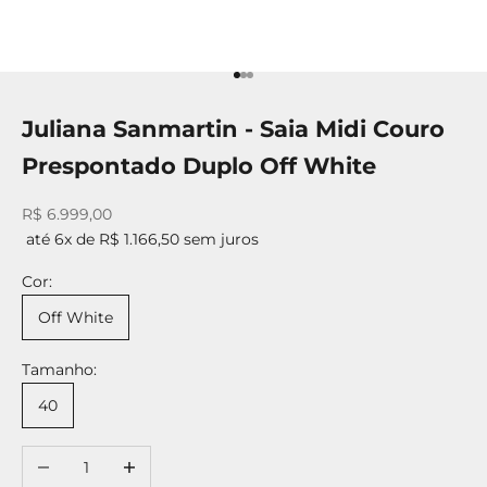
Ir para item 1
Ir para item 2
Ir para item 3
Juliana Sanmartin - Saia Midi Couro
Prespontado Duplo Off White
Preço promocional
R$ 6.999,00
até 6x de R$ 1.166,50 sem juros
Cor:
Off White
Tamanho:
40
Diminuir quantidade
Aumentar quantidade