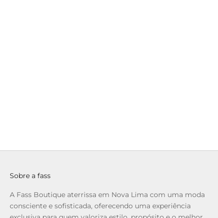
36300081.023
Access - Calça Elástico na Cintura
Pre
Preço promocional
Preço normal
Preço
R$ 279,90
R$ 949,00
R$ 99
até 6x de R$ 46,65 sem juros
até 6x de R$ 16
Sobre a fass
A Fass Boutique aterrissa em Nova Lima com uma moda
consciente e sofisticada, oferecendo uma experiência
exclusiva para quem valoriza estilo, propósito e o melhor