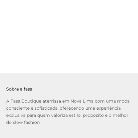
36300081.023
Access - Calça Elástico na Cintura
Pre
Preço promocional
Preço normal
Preço
R$ 279,90
R$ 949,00
R$ 99
até 6x de R$ 46,65 sem juros
até 6x de R$ 16
Sobre a fass
A Fass Boutique aterrissa em Nova Lima com uma moda
consciente e sofisticada, oferecendo uma experiência
exclusiva para quem valoriza estilo, propósito e o melhor
do slow fashion.