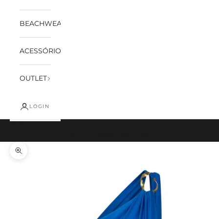
BEACHWEAR
ACESSÓRIOS
OUTLET
LOGIN
Carrinho
Seu carrinho está vazio
Zoom na imagem