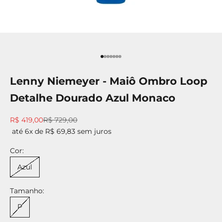
Ir para item 1
Ir para item 2
Ir para item 3
Ir para item 4
Ir para item 5
Ir para item 6
Ir para item 7
Lenny Niemeyer - Maiô Ombro Loop
Detalhe Dourado Azul Monaco
Preço promocional
Preço normal
R$ 419,00
R$ 729,00
até 6x de R$ 69,83 sem juros
Cor:
Azul
Tamanho:
P