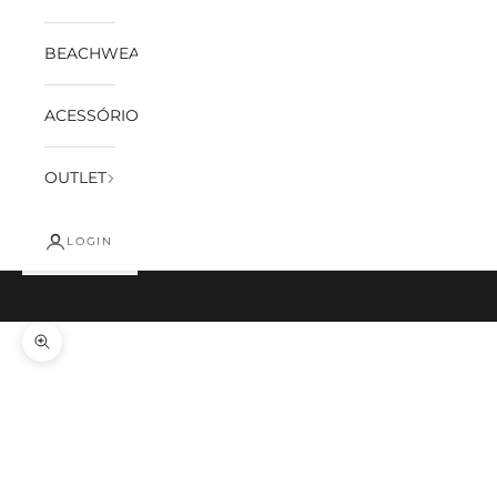
BEACHWEAR
ACESSÓRIOS
OUTLET
LOGIN
Carrinho
Seu carrinho está vazio
Zoom na imagem