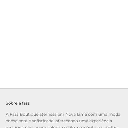
36300081.023
Access - Calça Elástico na Cintura
Pre
Preço promocional
Preço normal
Preço
R$ 279,90
R$ 949,00
R$ 99
até 6x de R$ 46,65 sem juros
até 6x de R$ 16
Sobre a fass
A Fass Boutique aterrissa em Nova Lima com uma moda
consciente e sofisticada, oferecendo uma experiência
exclusiva para quem valoriza estilo, propósito e o melhor