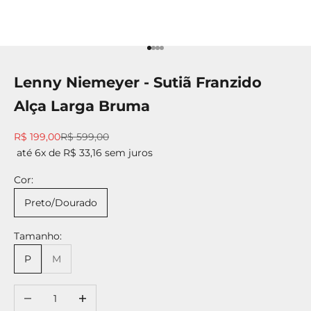
Ir para item 1
Ir para item 2
Ir para item 3
Ir para item 4
Lenny Niemeyer - Sutiã Franzido
Alça Larga Bruma
Preço promocional
Preço normal
R$ 199,00
R$ 599,00
até 6x de R$ 33,16 sem juros
Cor:
Preto/Dourado
Tamanho:
P
M
Diminuir quantidade
Aumentar quantidade